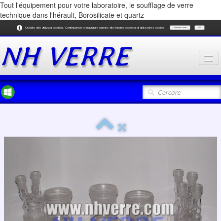
Tout l'équipement pour votre laboratoire, le soufflage de verre
technique dans l'hérault, Borosilicate et quartz
Questo sito utilizza cookies. Continuando a navigare questo sito l'utente accetta di utilizzare i cookie.
Personalizzare
OK
NH
VERRE
Accueil
Réalisations
Quartz
Webshoplabo
Contrôle et qualité
FAQ
Coordonnées