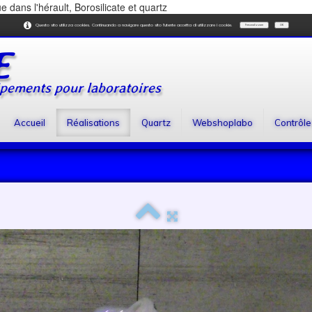
e dans l'hérault, Borosilicate et quartz
Questo sito utilizza cookies. Continuando a navigare questo sito l'utente accetta di utilizzare i cookie.
Personalizzare
OK
E
ipements pour laboratoires
Accueil
Réalisations
Quartz
Webshoplabo
Contrôle 